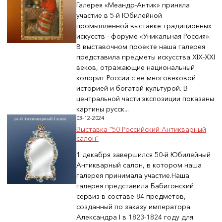
Галерея «Меандр-Антик» приняла
участие в 5-й Юбилейной
промышленной выставке традиционных
искусств - форуме «Уникальная Россия».
В выставочном проекте наша галерея
представила предметы искусства XIX-XXI
веков, отражающие национальный
колорит России с ее многовековой
историей и богатой культурой. В
центральной части экспозиции показаны
картины русск...
03-12-2024
Выставка "50 Российский Антикварный
салон"
1 декабря завершился 50-й Юбилейный
Антикварный салон, в котором наша
галерея принимала участие.Наша
галерея представила Бабигонский
сервиз в составе 84 предметов,
созданный по заказу императора
Александра I в 1823-1824 году для