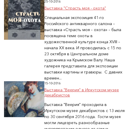
25-10-2016
Выставка "Страсть моя - охота"
Специальная экспозиция 41-го
Российского антикварного салона –
выставка «Страсть моя – охота» – была
посвящена теме охоты в
художественной культуре конца XVIII –
начала XX века. И проводилась с 15 по
23 октября в Центральном доме
художника на Крымском Валу. Наша
галерея представила для экспозиции
выставки картины и гравюры. С давних
времен...
15-10-2016
Выставка "Веерия" в Иркутском музее
декабристов
Выставка "Веерия" проходила в
Иркутском музее декабристов с 13 июля
по 30 сентября 2016 года. Гости музея
могли лицезреть разнообразные
интерпретации одного из самых