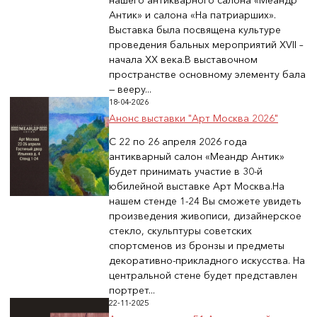
нашего антикварного салона «Меандр
Антик» и салона «На патриарших».
Выставка была посвящена культуре
проведения бальных мероприятий XVII –
начала XX века.В выставочном
пространстве основному элементу бала
— вееру...
18-04-2026
Анонс выставки "Арт Москва 2026"
С 22 по 26 апреля 2026 года
антикварный салон «Меандр Антик»
будет принимать участие в 30-й
юбилейной выставке Арт Москва.На
нашем стенде 1-24 Вы сможете увидеть
произведения живописи, дизайнерское
стекло, скульптуры советских
спортсменов из бронзы и предметы
декоративно-прикладного искусства. На
центральной стене будет представлен
портрет...
22-11-2025