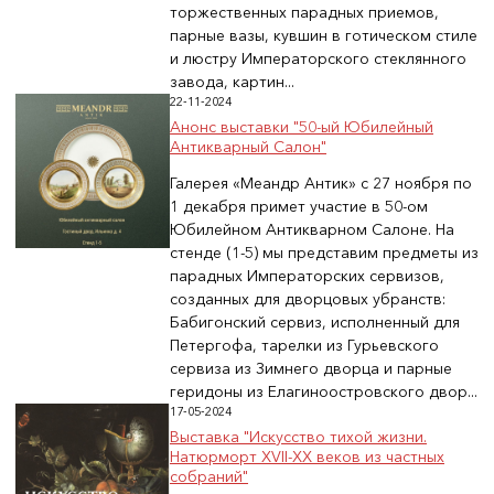
торжественных парадных приемов,
парные вазы, кувшин в готическом стиле
и люстру Императорского стеклянного
завода, картин...
22-11-2024
Анонс выставки "50-ый Юбилейный
Антикварный Салон"
Галерея «Меандр Антик» с 27 ноября по
1 декабря примет участие в 50-ом
Юбилейном Антикварном Салоне. На
стенде (1-5) мы представим предметы из
парадных Императорских сервизов,
созданных для дворцовых убранств:
Бабигонский сервиз, исполненный для
Петергофа, тарелки из Гурьевского
сервиза из Зимнего дворца и парные
геридоны из Елагиноостровского двор...
17-05-2024
Выставка "Искусство тихой жизни.
Натюрморт XVII-XX веков из частных
собраний"