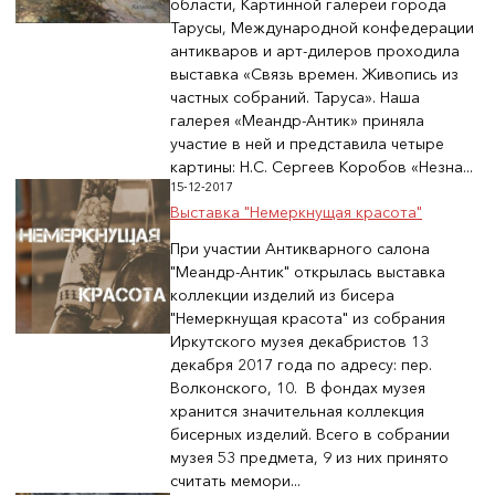
области, Картинной галереи города
Тарусы, Международной конфедерации
антикваров и арт-дилеров проходила
выставка «Связь времен. Живопись из
частных собраний. Таруса». Наша
галерея «Меандр-Антик» приняла
участие в ней и представила четыре
картины: Н.С. Сергеев Коробов «Незна...
15-12-2017
Выставка "Немеркнущая красота"
При участии Антикварного салона
"Меандр-Антик" открылась выставка
коллекции изделий из бисера
"Немеркнущая красота" из собрания
Иркутского музея декабристов 13
декабря 2017 года по адресу: пер.
Волконского, 10. В фондах музея
хранится значительная коллекция
бисерных изделий. Всего в собрании
музея 53 предмета, 9 из них принято
считать мемори...