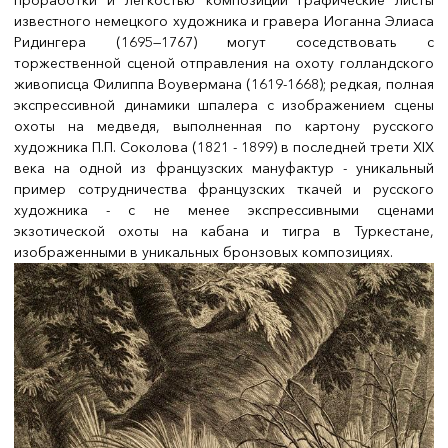
проработки и легкостью композиции графические листы
известного немецкого художника и гравера Иоганна Элиаса
Ридингера (1695—1767) могут соседствовать с
торжественной сценой отправления на охоту голландского
живописца Филиппа Воувермана (1619-1668); редкая, полная
экспрессивной динамики шпалера с изображением сцены
охоты на медведя, выполненная по картону русского
художника П.П. Соколова (1821 - 1899) в последней трети XIX
века на одной из французских мануфактур - уникальный
пример сотрудничества французских ткачей и русского
художника - с не менее экспрессивными сценами
экзотической охоты на кабана и тигра в Туркестане,
изображенными в уникальных бронзовых композициях.