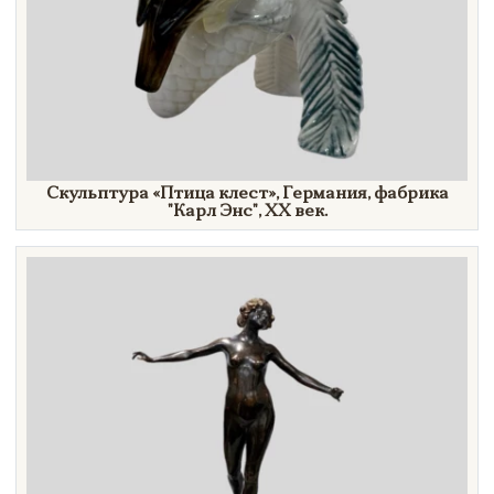
Скульптура
«Птица
клест»
, Германия, фабрика
"Карл
Энс"
,
XX век.