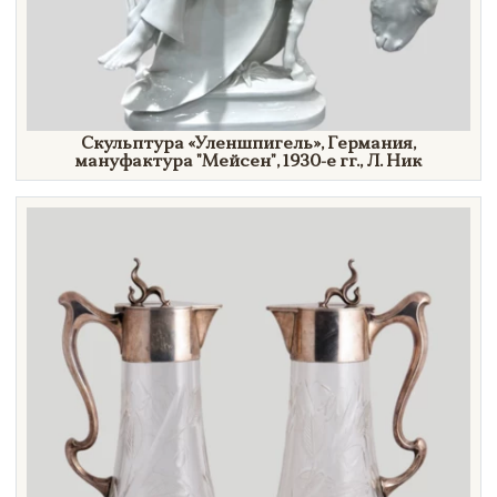
Скульптура
«Уленшпигель»,
Германия,
мануфактура
"Мейсен",
1930-е гг.,
Л. Ник