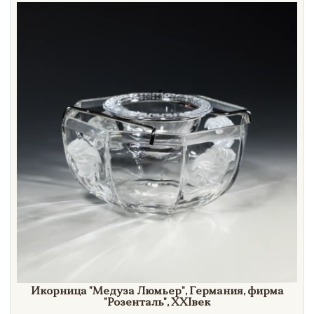
Next page
Направление
Век
Страна
Цена
Тип
Автор
Производитель
Стиль
Формат
Икорница
"Медуза
Люмьер"
, Германия, фирма
"Розенталь",
XXI
век
Размеры