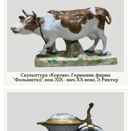
Скульптура
«Корова»,
Германия, фирма
"Фолькштед",
кон. XIX - нач.
XX век
а,
Э. Рихтер