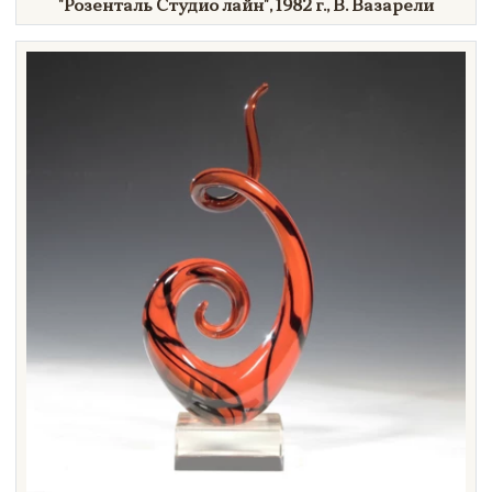
"Розенталь
Студио
лайн"
,
1982 г.,
В. Вазарели