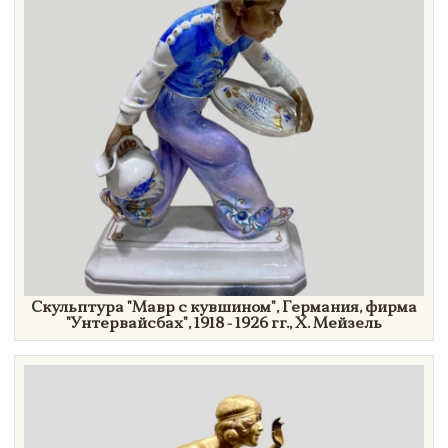
Скульптура
"Мавр
с
кувшином"
, Германия, фирма
"Унтервайсбах",
1918 -
1926 гг.,
Х. Мейзель