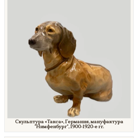
Скульптура
«Такса»,
Германия, мануфактура
"Нимфенбург",
1900-1920-е гг.