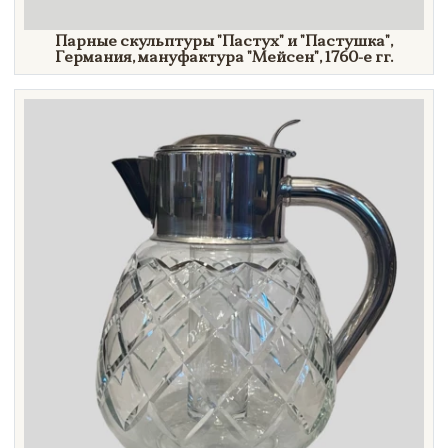
Парные скульптуры
"Пастух"
и
"Пастушка",
Германия, мануфактура
"Мейсен",
1760-е гг.