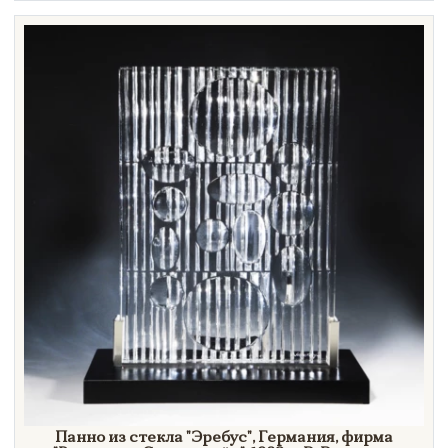
Техника
Материал
Нет в наличии
Панно из стекла
"Эребус",
Германия, фирма