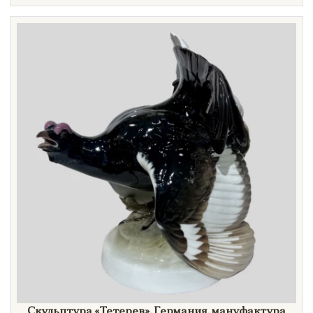
Скульптура
«Тетерев»,
Германия, мануфактура