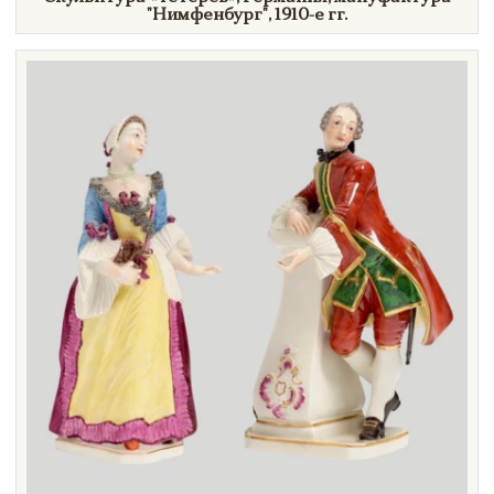
"Нимфенбург",
1910-е гг.