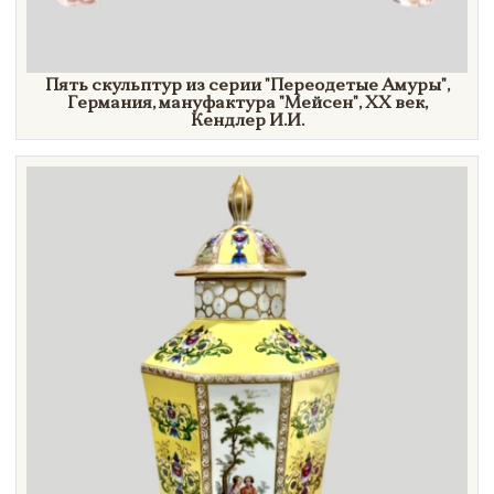
Пять скульптур из серии
"Переодетые
Амуры"
,
Германия, мануфактура
"Мейсен",
XX век,
Кендлер И.И.