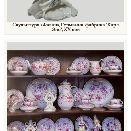
Скульптура
«Фазан»,
Германия, фабрика
"Карл
Энс"
,
XX век