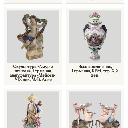
Скульптура «Амур с
Ваза-ароматница,
венком», Германия,
Германия, KPM, сер. XIX
мануфактура «Мейсен»,
век.
XIX век, М.-В. Асье