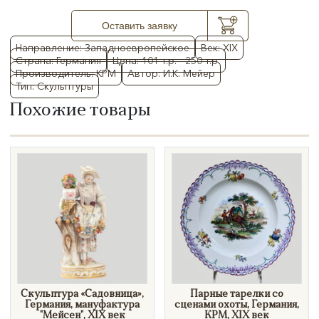
Оставить заявку
Направление: Западноевропейское
Век: XIX
Страна: Германия
Цена: 101 т.р. - 250 т.р.
Производитель: KPM
Автор: И.К. Мейер
Тип: Скульптуры
Похожие товары
Скульптура «Садовница»,
​Парные тарелки со
Германия, мануфактура
сценами охоты, Германия,
"Мейсен", XIX век
КРМ, XIX век