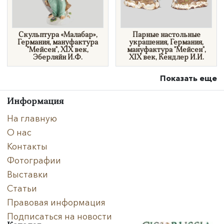
Скульптура «Малабар»,
Парные настольные
Германия, мануфактура
украшения, Германия,
"Мейсен", XIX век,
мануфактура "Мейсен",
Эберляйн И.Ф.
XIX век, Кендлер И.И.
Показать еще
Информация
На главную
О нас
Контакты
Фотографии
Выставки
Статьи
Правовая информация
Подписаться на новости