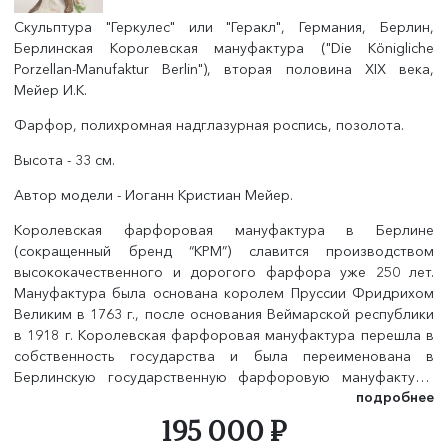
Скульптура "Геркулес" или "Геракл", Германия, Берлин,
Берлинская Королевская мануфактура ("Die Königliche
Porzellan-Manufaktur Berlin"
)
, вторая половина XIX века,
Мейер И.К.
Фарфор, полихромная надглазурная роспись, позолота.
Высота - 33 см.
Автор модели - Иоганн Кристиан Мейер.
Королевская фарфоровая мануфактура в Берлине
(сокращенный бренд “KPM”) славится производством
высококачественного и дорогого фарфора уже 250 лет.
Мануфактура была основана королем Пруссии Фридрихом
Великим в 1763 г., после основания Веймарской республики
в 1918 г. Королевская фарфоровая мануфактура перешла в
собственность государства и была переименована в
Берлинскую государственную фарфоровую мануфактуру,
подробнее
однако знаменитая марка предприятия „KPM“ сохранилась.
195 000 ₽