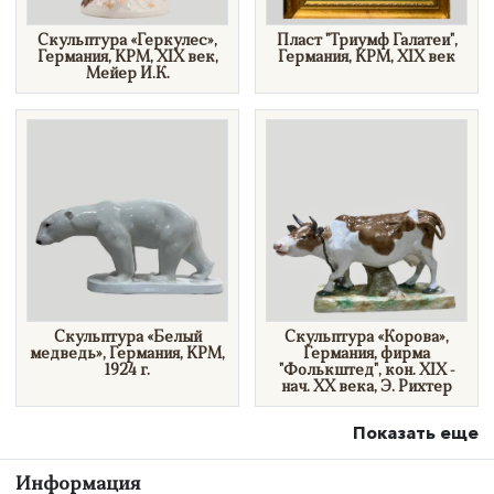
Скульптура «Геркулес»,
Пласт "Триумф Галатеи",
Германия, KPM, XIX век,
Германия, KPM, XIX век
Мейер И.К.
Скульптура «Белый
Скульптура «Корова»,
медведь», Германия, KPM,
Германия, фирма
1924 г.
"Фолькштед",​ кон. XIX -
нач. XX века, Э. Рихтер
Показать еще
Информация