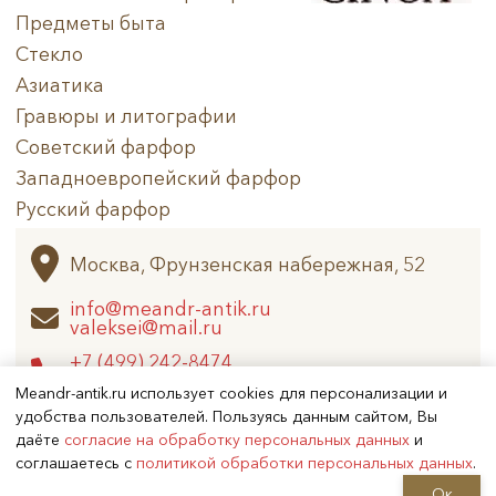
Предметы быта
Стекло
Азиатика
Гравюры и литографии
Советский фарфор
Западноевропейский фарфор
Русский фарфор
Архив
Москва, Фрунзенская набережная, 52
info@meandr-antik.ru
valeksei@mail.ru
+7 (499) 242-8474
+7 (925) 506-6926
Meandr-antik.ru использует cookies для персонализации и
удобства пользователей. Пользуясь данным сайтом, Вы
даёте
согласие на обработку персональных данных
и
Не является публичной офертой
соглашаетесь с
политикой обработки персональных данных
.
Copyright (c) 2026
Меандр-Антик
Ок