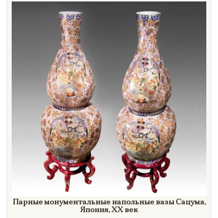
Направление
Век
Страна
Цена
Тип
Автор
Производитель
Стиль
Формат
Парные монументальные напольные вазы Сацума,
Япония,
XX век
Размеры