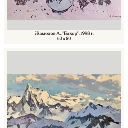
Жамолов А.,
"Бахор",
1998 г.
60 х 80