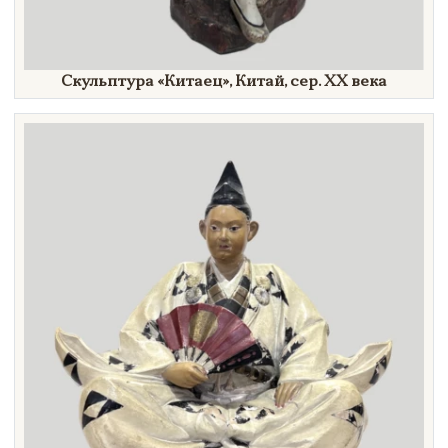
Скульптура
«Китаец»,
Китай, сер.
XX век
а