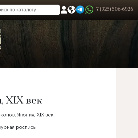
+7 (925) 506-6926
0
Пользовательское меню
, XIX век
конов, Япония, XIX век.
зурная роспись.