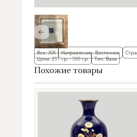
Век: XIX
Направление: Восточное
Стра
Цена: 251 т.р. - 500 т.р.
Тип: Вазы
Похожие товары