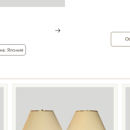
Ос
на: Япония