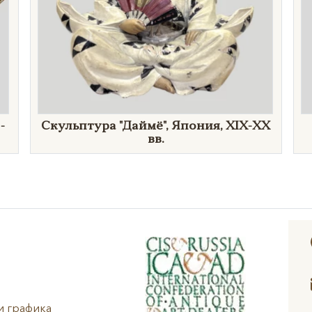
-
Скульптура "Даймё", Япония, XIX-XX
вв.
и графика