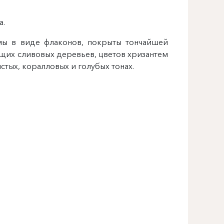
а.
мы в виде флаконов, покрыты тончайшей
щих сливовых деревьев, цветов хризантем
истых, коралловых и голубых тона
х.