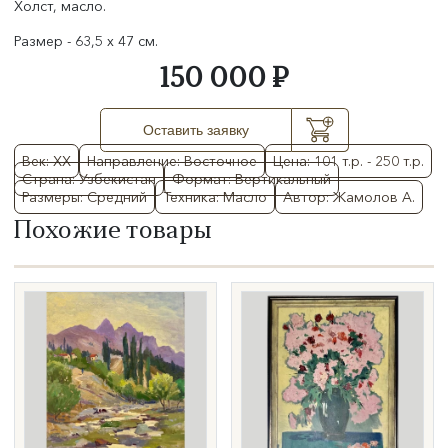
Холст, масло.
Размер - 63,5 х 47 см.
150 000 ₽
Оставить заявку
Век: XX
Направление: Восточное
Цена: 101 т.р. - 250 т.р.
Страна: Узбекистан
Формат: Вертикальный
Размеры: Средний
Техника: Масло
Автор: Жамолов А.
Похожие товары