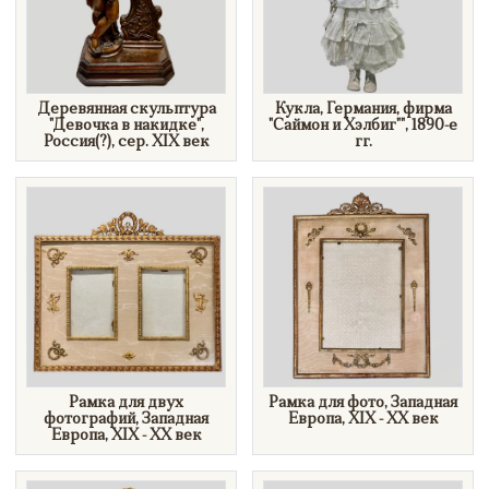
Деревянная скульптура
Кукла, Германия, фирма
"Девочка в накидке",
"Саймон и Хэлбиг"", 1890-е
Россия(?), сер. XIX век
гг.
Рамка для двух
Рамка для фото, Западная
фотографий, Западная
Европа, XIX - XX век
Европа, XIX - XX век