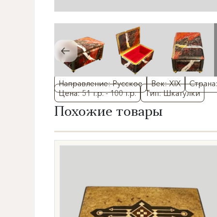
Направление: Русское
Век: XIX
Страна
Цена: 51 т.р. - 100 т.р.
Тип: Шкатулки
Похожие товары