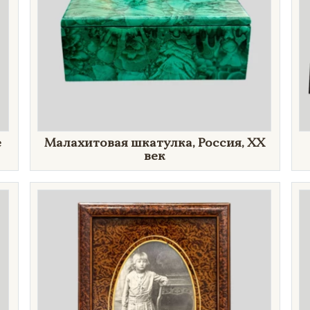
е
​Малахитовая шкатулка, Россия, XX
век