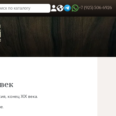
+7 (925) 506-6926
0
Пользовательское меню
 век
ия, конец XIX века.
е.