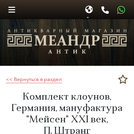
<< Вернуться в раздел
Меандр-Антик
Комплект клоунов,
Германия, мануфактура
"Мейсен" ХХ
I век
,
П. Штранг