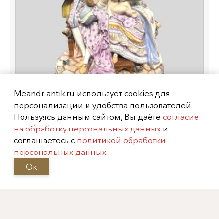
Meandr-antik.ru использует cookies для
персонализации и удобства пользователей.
Пользуясь данным сайтом, Вы даёте
согласие
Скульптурная композиция "Счастливые
на обработку персональных данных
и
родители", Германия, мануфактура
соглашаетесь с
политикой обработки
"Мейсен",
1774-1817-е гг.
персональных данных
.
Ок