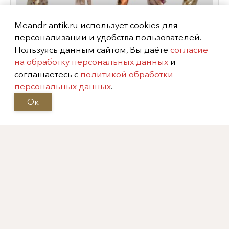
Meandr-antik.ru использует cookies для
персонализации и удобства пользователей.
Пользуясь данным сайтом, Вы даёте
согласие
на обработку персональных данных
и
Пять скульптур из серии "Переодетые
соглашаетесь с
политикой обработки
Амуры", Германия, мануфактура
персональных данных
.
"Мейсен",
XX век
, Кендлер И.И.
Ок
Показать еще
Информация
Каталог
На главную
Фарфор
О нас
Бронза
Контакты
Живопись и
графика
Фотографии
Мебель
Выставки