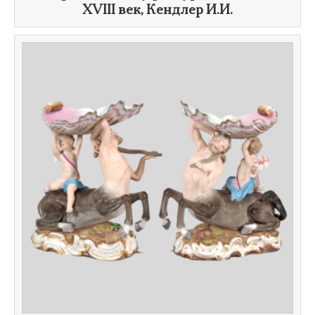
XVIII век
, Кендлер И.И.