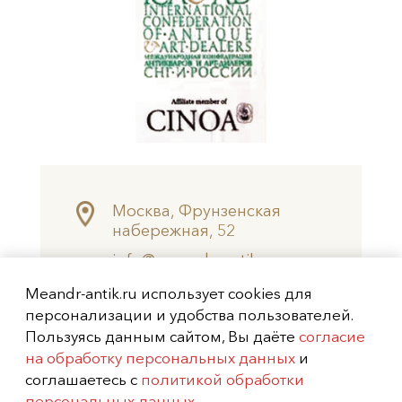
Москва, Фрунзенская
набережная, 52
info@meandr-antik.ru
valeksei@mail.ru
Meandr-antik.ru использует cookies для
+7 (499) 242-8474
персонализации и удобства пользователей.
+7 (925) 506-6926
Пользуясь данным сайтом, Вы даёте
согласие
на обработку персональных данных
и
Не является публичной офертой
соглашаетесь с
политикой обработки
Copyright (c) 2026
Меандр-Антик
персональных данных
.