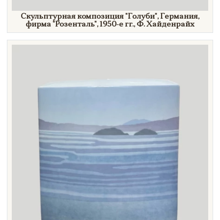
Скульптурная композиция
"Голуби",
Германия,
фирма
"Розенталь",
1950-е гг.,
Ф. Хайденрайх