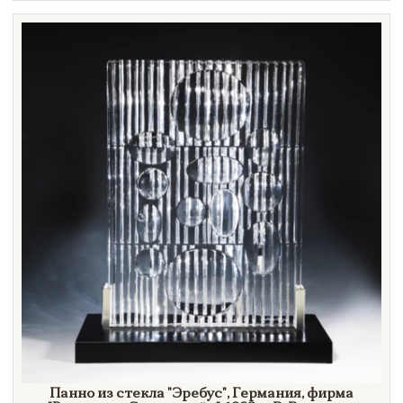
Техника
Материал
Нет в наличии
Панно из стекла
"Эребус",
Германия, фирма