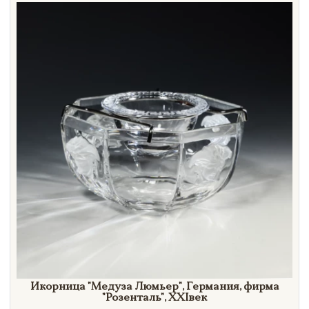
Направление
Век
Страна
Цена
Тип
Автор
Производитель
Стиль
Формат
Икорница
"Медуза
Люмьер"
, Германия, фирма
"Розенталь",
XXI
век
Размеры