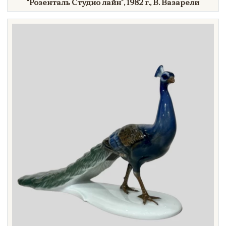
"Розенталь
Студио
лайн"
,
1982 г.,
В. Вазарели