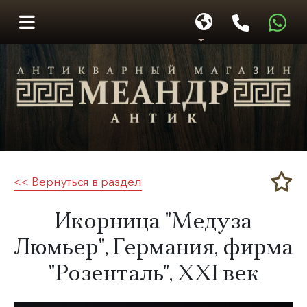
<< Вернуться в раздел
Меандр-Антик
Икорница "Медуза
Люмьер", Германия, фирма
"Розенталь",
XXI век