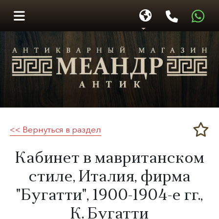
<< Вернуться в раздел
Меандр-Антик
Кабинет в мавританском
стиле, Италия, фирма
"Бугатти",
1900-1904-е гг.
,
К. Бугатти