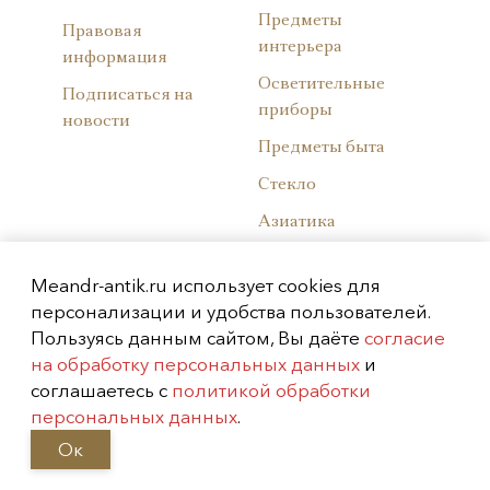
Предметы
Правовая
интерьера
информация
Осветительные
Подписаться на
приборы
новости
Предметы быта
Стекло
Азиатика
Гравюры и
Meandr-antik.ru использует cookies для
литографии
персонализации и удобства пользователей.
Советский фарфор
Пользуясь данным сайтом, Вы даёте
согласие
на обработку персональных данных
Западноевропейски
и
соглашаетесь с
политикой обработки
й фарфор
персональных данных
.
Русский фарфор
Ок
Архив