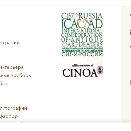
и графика
интерьера
ьные приборы
быта
 литографии
 фарфор
ропейский фарфор