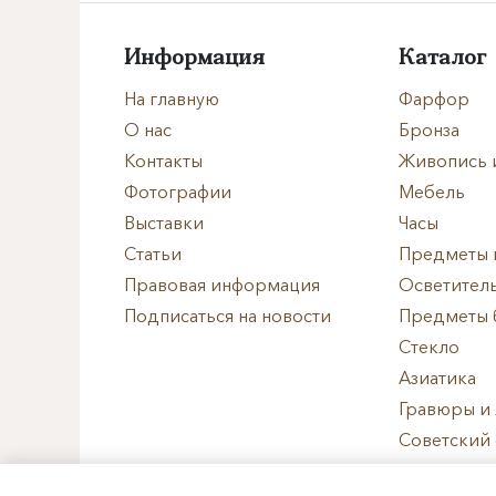
Формат
Информация
Каталог
Размеры
На главную
Фарфор
Техника
О нас
Бронза
Контакты
Живопись 
Материал
Фотографии
Мебель
Выставки
Часы
Нет в наличии
Статьи
Предметы 
Правовая информация
Осветител
Подписаться на новости
Предметы 
Стекло
Азиатика
Гравюры и
Советский
Западноев