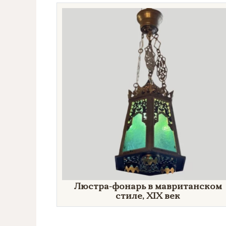
Направление
Век
Страна
Цена
Тип
Автор
Производитель
Люстра-фонарь в мавританском
стиле,
XIX век
Стиль