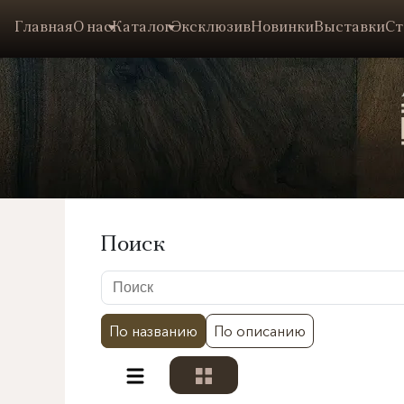
Главная
О нас
Каталог
Эксклюзив
Новинки
Выставки
Ст
Поиск
По названию
По описанию
Разделы