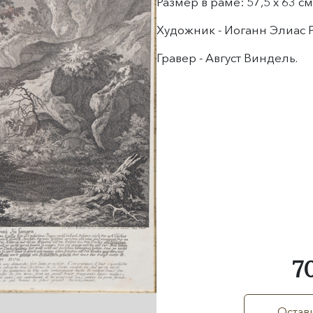
Размер в раме: 57,5 х 63 см
Художник - Иоганн Элиас Р
Гравер - Август Виндель.
7
Остави