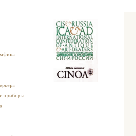
рафика
ерьера
е приборы
а