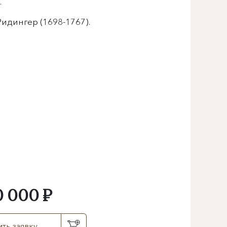
.
идингер (1698-1767).
0 000 ₽
ть заявку