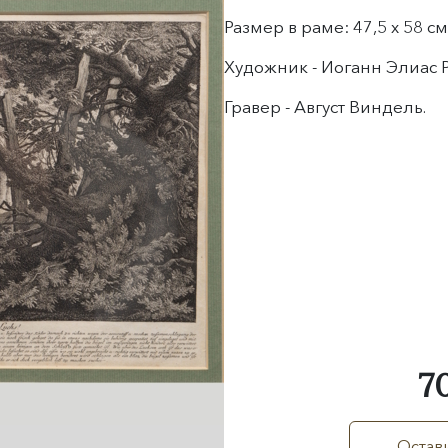
Размер в раме: 47,5 х 58 см
Художник - Иоганн Элиас Р
Гравер - Август Виндель.
7
Остави