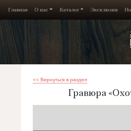
Главная
О нас
Каталог
Эксклюзив
Но
<< Вернуться в раздел
​Гравюра «Охо