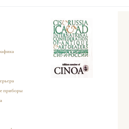
рафика
ерьера
е приборы
а