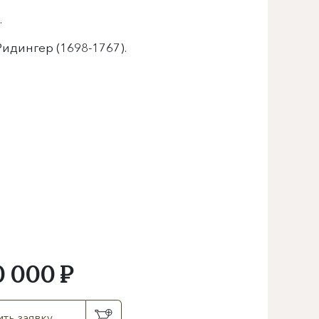
.
идингер (1698-1767).
0 000 ₽
ть заявку