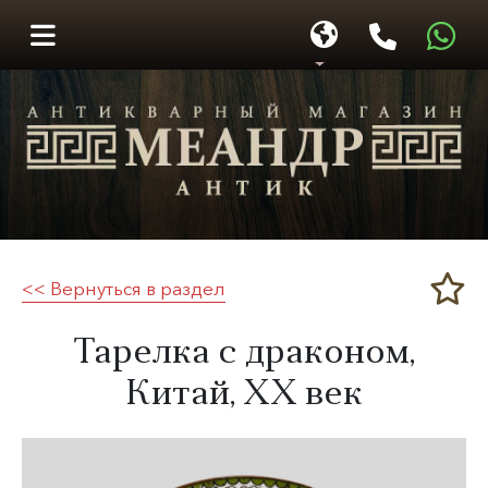
<< Вернуться в раздел
Меандр-Антик
​Тарелка с драконом,
Китай,
XX век