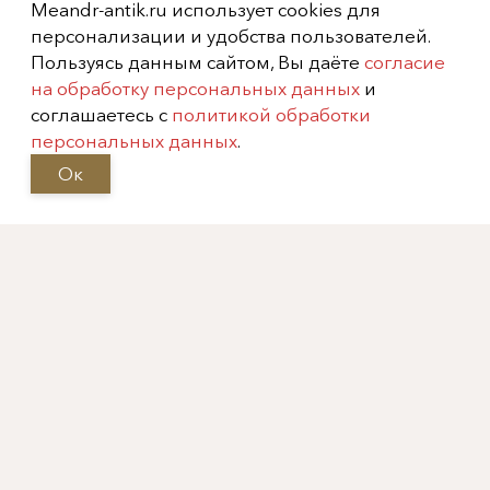
Meandr-antik.ru использует cookies для
персонализации и удобства пользователей.
Пользуясь данным сайтом, Вы даёте
согласие
на обработку персональных данных
и
соглашаетесь с
политикой обработки
персональных данных
.
Ок
Скульптура «Старец», Китай,
XX век
Показать еще
Информация
Каталог
На главную
Фарфор
О нас
Бронза