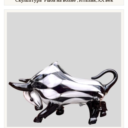
Скульптура
"Рыба
на
волне"
, Италия,
XX век