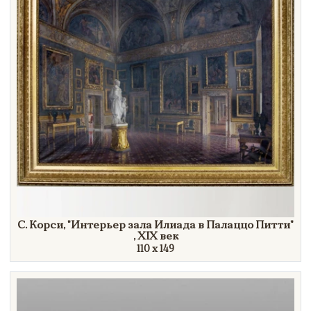
С. Корси,
"Интерьер
зала Илиада в Палаццо
Питти"
,
XIX век
110 х 149