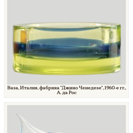
Ваза, Италия, фабрика
"Джино
Ченедезе"
,
1960-е гг.,
А. да
Рос