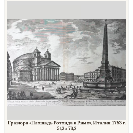
Гравюра
«Площадь
Ротонда в
Риме»
, Италия,
1763 г.
51,2 х 73,2