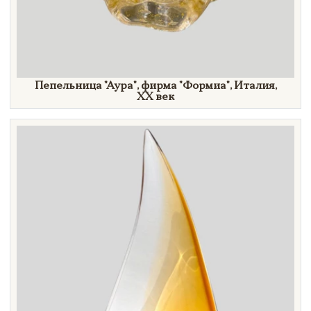
Пепельница
"Аура",
фирма
"Формиа",
Италия,
XX век