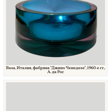
Ваза, Италия, фабрика
"Джино
Ченедезе"
,
1960-е гг.,
А. да
Рос