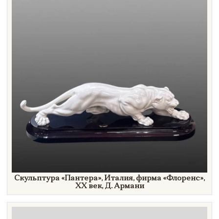
Скульптура
«Пантера»,
Италия, фирма
«Флоренс»,
Х
X век,
Д. Армани