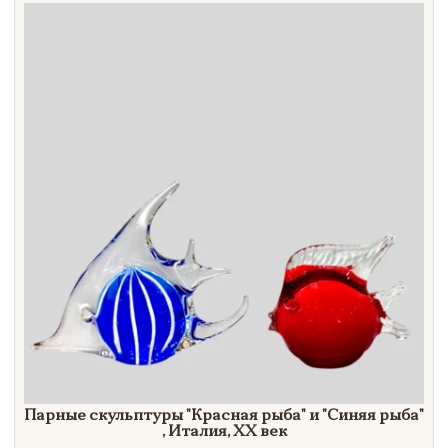
Next page
Направление
Век
Страна
Цена
Тип
Автор
Производитель
Стиль
Формат
Парные скульптуры
"Красная
рыба"
и
"Синяя
рыба"
, Италия,
XX век
Размеры