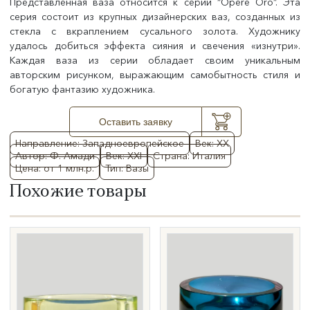
Представленная ваза относится к серии “Opere Oro”. Эта
серия состоит из крупных дизайнерских ваз, созданных из
стекла с вкраплением сусального золота. Художнику
удалось добиться эффекта сияния и свечения «изнутри».
Каждая ваза из серии обладает своим уникальным
авторским рисунком, выражающим самобытность стиля и
богатую фантазию художника.
Оставить заявку
Направление: Западноевропейское
Век: XX
Автор: Ф. Амади
Век: XXI
Страна: Италия
Цена: от 1 млн.р.
Тип: Вазы
Похожие товары