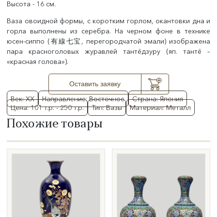
Высота - 16 см.
Ваза овоидной формы, с коротким горлом, окантовки дна и
горла выполнены из серебра. На черном фоне в технике
юсен-сиппо (有線七宝, перегородчатой эмали) изображена
пара красноголовых журавлей тантёдзуру (яп. тантё –
«красная голова»).
Оставить заявку
Век: XX
Направление: Восточное
Страна: Япония
Цена: 101 т.р. - 250 т.р.
Тип: Вазы
Материал: Металл
Похожие товары