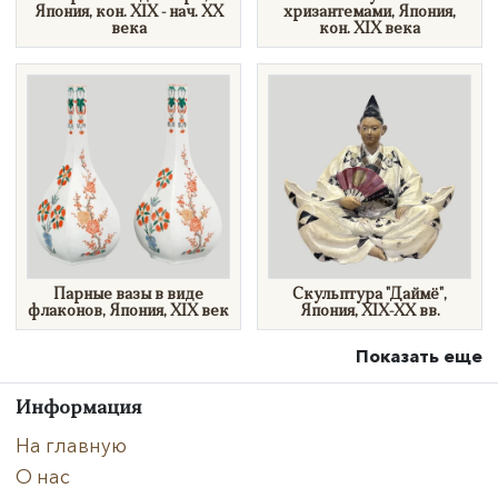
Япония, кон. XIX - нач. XX
хризантемами, Япония,
века
кон. XIX века
Парные вазы в виде
Скульптура "Даймё",
флаконов, Япония, XIX век
Япония, XIX-XX вв.
Показать еще
Информация
На главную
О нас