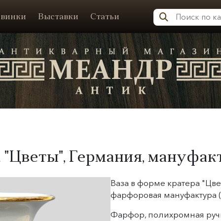
винки
Выставки
Статьи
Меандр-Антик
а "Цветы", Германия, мануфак
Ваза в форме кратера "Цве
фарфоровая мануфактура ("
Фарфор, полихромная ручн