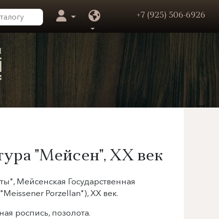
+7 (925) 506-6926
тура "Мейсен",
XX век
ты", Мейсенская Государственная
Meissener Porzellan"
)
, XX век.
ая роспись, позолота.