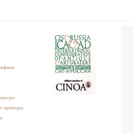
рафика
ерьера
е приборы
а