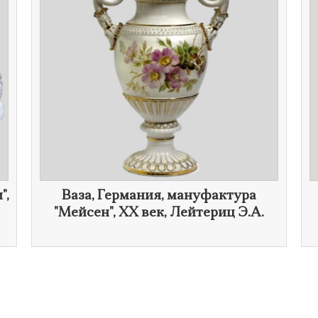
",
Ваза, Германия, мануфактура
"Мейсен",
XX век
, Лейтериц Э.А.