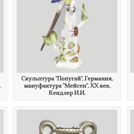
Скульптура "Попугай", Германия,
,
мануфактура "Мейсен", ХХ век,
Кендлер И.И.