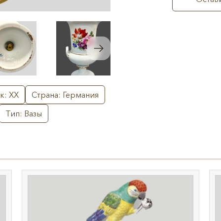
к: XX
Страна: Германия
Тип: Вазы