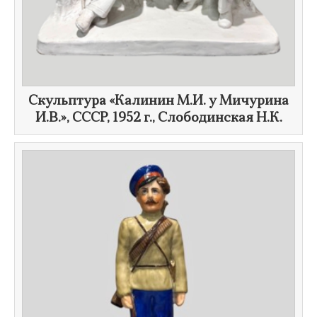
Скульптура «Калинин М.И. у Мичурина
И.В.», СССР,
1952 г.
, Слободинская Н.К.