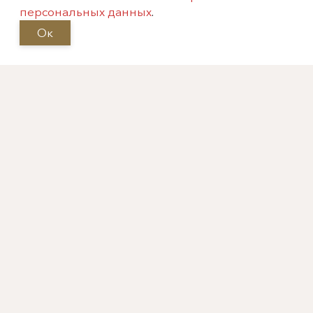
персональных данных
.
Архив
Ок
Москва, Фрунзенская
набережная, 52
info@meandr-antik.ru