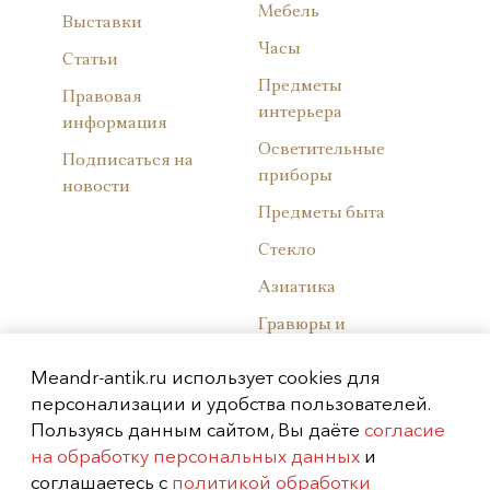
Мебель
Выставки
Часы
Статьи
Предметы
Правовая
интерьера
информация
Осветительные
Подписаться на
приборы
новости
Предметы быта
Стекло
Азиатика
Гравюры и
литографии
Meandr-antik.ru использует cookies для
Советский фарфор
персонализации и удобства пользователей.
Пользуясь данным сайтом, Вы даёте
Западноевропейски
согласие
на обработку персональных данных
й фарфор
и
соглашаетесь с
политикой обработки
Русский фарфор