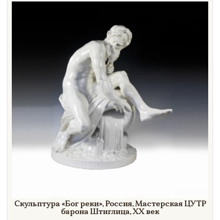
Направление
Век
Страна
Цена
Тип
Автор
Производитель
Стиль
Формат
Скульптура
«Бог
реки»
, Россия, Мастерская ЦУТР
барона Штиглица,
XX век
Размеры