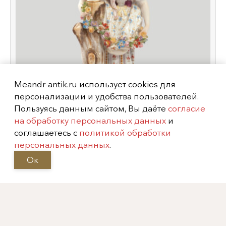
Meandr-antik.ru использует cookies для
персонализации и удобства пользователей.
Пользуясь данным сайтом, Вы даёте
согласие
на обработку персональных данных
и
соглашаетесь с
политикой обработки
Скульптура «Садовница», Германия,
персональных данных
.
мануфактура "Мейсен",
XIX век
Ок
Показать еще
Информация
Каталог
На главную
Фарфор