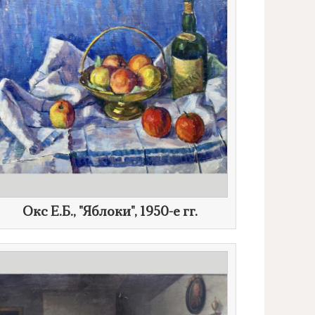
​Окс Е.Б., "Яблоки",
1950-е гг.