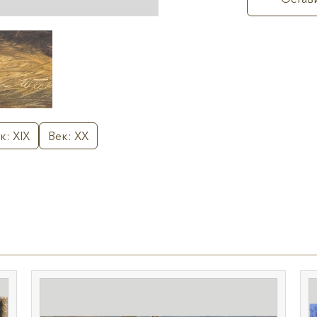
к: XIX
Век: XX