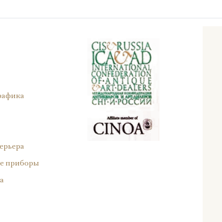
рафика
ерьера
е приборы
а