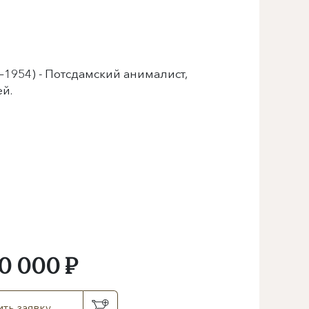
–1954) - Потсдамский анималист,
й.
0 000 ₽
ть заявку