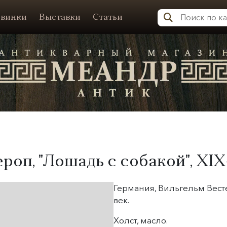
винки
Выставки
Статьи
Меандр-Антик
ероп
, "Лошадь с собакой", XIX
Германия, Вильгельм Весте
век.
Холст, масло.