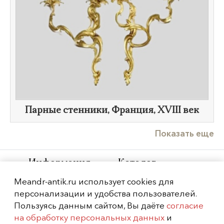
Парные стенники, Франция,
XVIII век
Показать еще
Информация
Каталог
Meandr-antik.ru использует cookies для
На главную
Фарфор
персонализации и удобства пользователей.
О нас
Бронза
Пользуясь данным сайтом, Вы даёте
согласие
Контакты
Живопись и
на обработку персональных данных
и