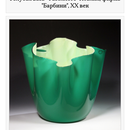
"Барбини", ​
XX век