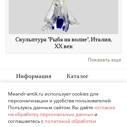
Скульптура "Рыба на волне", Италия,
XX век
Показать еще
Информация
Каталог
На главную
Фарфор
Meandr-antik.ru использует cookies для
О нас
Бронза
персонализации и удобства пользователей.
Контакты
Живопись и
Пользуясь данным сайтом, Вы даёте
согласие
графика
на обработку персональных данных
и
Фотографии
соглашаетесь с
политикой обработки
Мебель
Выставки