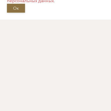
персональных данных
.
Часы
Статьи
Ок
Предметы
Правовая
интерьера
информация
Осветительные
Подписаться на
приборы
новости
Предметы быта
Стекло
Азиатика
Гравюры и
литографии
Советский фарфор
Западноевропейски
й фарфор
Русский фарфор