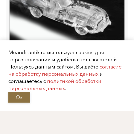
Meandr-antik.ru использует cookies для
персонализации и удобства пользователей.
Пользуясь данным сайтом, Вы даёте
согласие
на обработку персональных данных
и
Модель автомобиля "​Ягуар E-Тайп",
соглашаетесь с
политикой обработки
Франция, фирма "Даум",
XX век
персональных данных
.
Ок