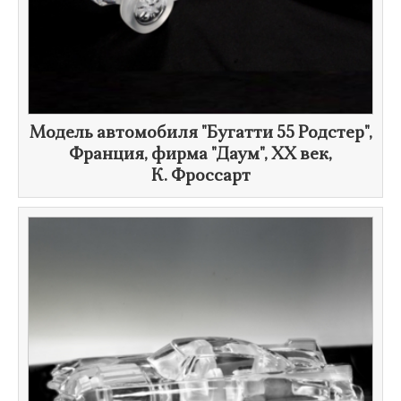
Модель автомобиля "Бугатти 55 Родстер",
Франция, фирма "Даум",
XX век
,
К. Фроссарт