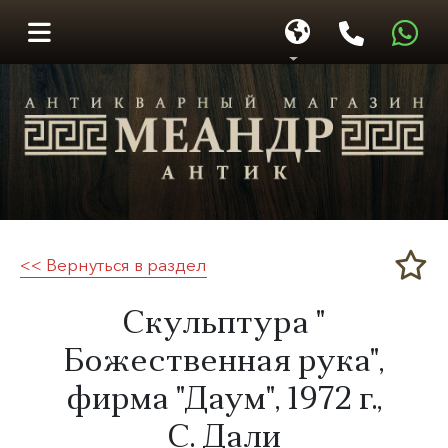
<< Вернуться в раздел
Меандр-Антик
Скульптура "​
Божественная рука",
фирма "Даум",
1972 г.
,
С. Дали