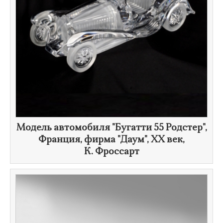
Модель автомобиля "Бугатти 55 Родстер",
Франция, фирма "Даум",
XX век
,
К. Фроссарт