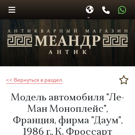
<< Вернуться в раздел
Меандр-Антик
Модель автомобиля "Ле-
Ман Моноплейс",
Франция, фирма "Даум",
1986 г.
,
К. Фроссарт