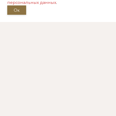
персональных данных
.
Архив
Ок
Москва, Фрунзенская
набережная, 52
info@meandr-antik.ru