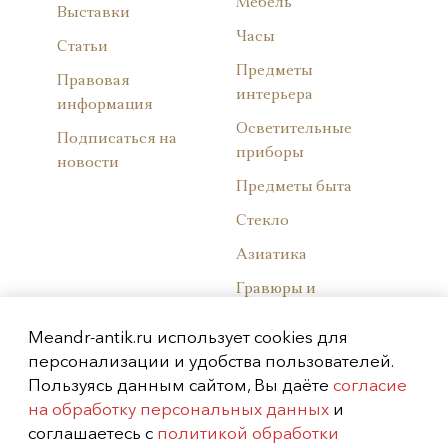
Мебель
Выставки
Часы
Статьи
Предметы
Правовая
интерьера
информация
Осветительные
Подписаться на
приборы
новости
Предметы быта
Стекло
Азиатика
Гравюры и
литографии
Meandr-antik.ru использует cookies для
Советский фарфор
персонализации и удобства пользователей.
Пользуясь данным сайтом, Вы даёте
Западноевропейски
согласие
на обработку персональных данных
й фарфор
и
соглашаетесь с
политикой обработки
Русский фарфор