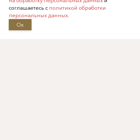
на обработку персональных данных
и
соглашаетесь с
политикой обработки
Русский фарфор
персональных данных
.
Архив
Ок
Москва, Фрунзенская
набережная, 52