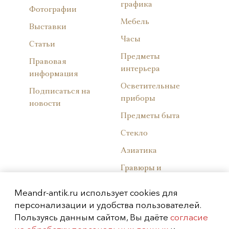
графика
Фотографии
Мебель
Выставки
Часы
Статьи
Предметы
Правовая
интерьера
информация
Осветительные
Подписаться на
приборы
новости
Предметы быта
Стекло
Азиатика
Гравюры и
литографии
Meandr-antik.ru использует cookies для
Советский фарфор
персонализации и удобства пользователей.
Пользуясь данным сайтом, Вы даёте
Западноевропейски
согласие
й фарфор