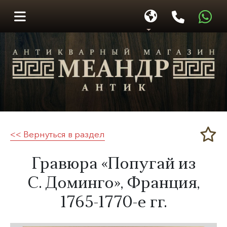
<< Вернуться в раздел
Меандр-Антик
​Гравюра «Попугай из
С. Доминго
​», Франция,
1765-1770-е гг.