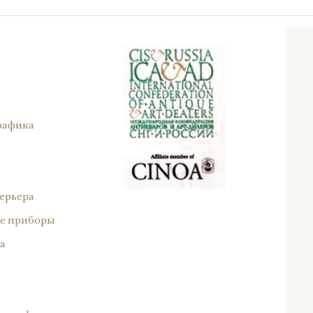
рафика
ерьера
е приборы
а