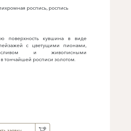
лихромная роспись, роспись
ю поверхность кувшина в виде
 пейзажей с цветущими пионами,
рносливом и живописными
в тончайшей росписи золотом.
ть заявку