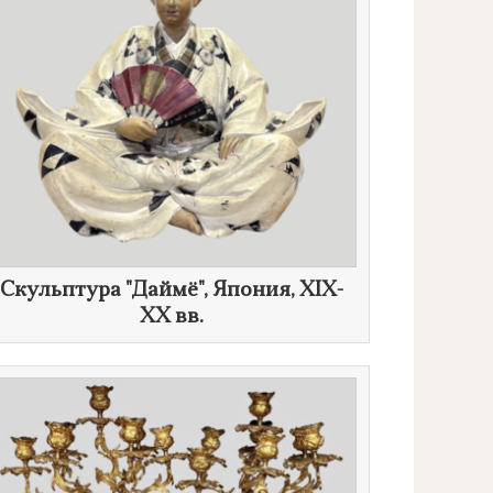
Скульптура "Даймё", Япония, XIX-
XX вв.