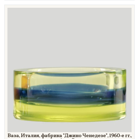
Техника
Материал
Нет в наличии
Ваза, Италия, фабрика
"Джино
Ченедезе"
,
1960-е гг.,