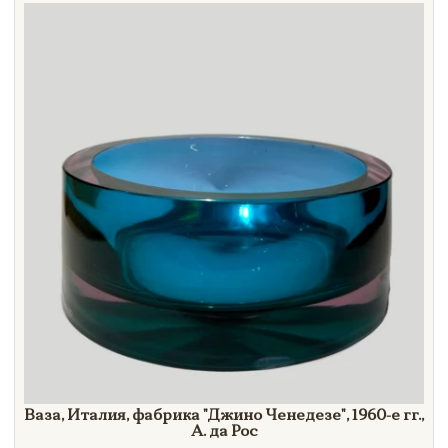
Направление
Век
Страна
Цена
Тип
Автор
Производитель
Стиль
Формат
Ваза, Италия, фабрика
"Джино
Ченедезе"
,
1960-е гг.,
А. да
Рос
Размеры