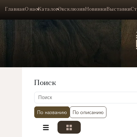
Главная
О нас
Каталог
Эксклюзив
Новинки
Выставки
Ст
Поиск
По названию
По описанию
Разделы