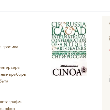
и графика
интерьера
ьные приборы
быта
 литографии
 фарфор