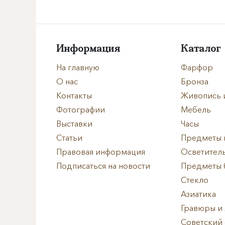
Направление
Век
Информация
Каталог
Страна
На главную
Фарфор
О нас
Бронза
Цена
Контакты
Живопись 
Фотографии
Мебель
Тип
Выставки
Часы
Статьи
Предметы 
Автор
Правовая информация
Осветител
Подписаться на новости
Предметы 
Производитель
Стекло
Азиатика
Стиль
Гравюры и
Советский