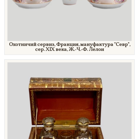
Охотничий сервиз, Франция, мануфактура
"Севр",
сер.
XIX век
а, Ж.-Ч.-
Ф. Лелои