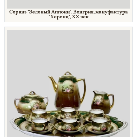
Сервиз
"Зеленый
Аппони"
, Венгрия, мануфактура
"Херенд",
XX век