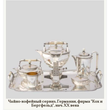
Чайно-кофейный сервиз, Германия, фирма
"Кох
и
Бергфельд"
, нач.
XX век
а