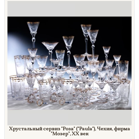
Направление
Век
Страна
Цена
Тип
Автор
Производитель
Стиль
Формат
Хрустальный сервиз
"Роза"
("Paula"
), Чехия, фирма
"Мозер",
XX век
Размеры