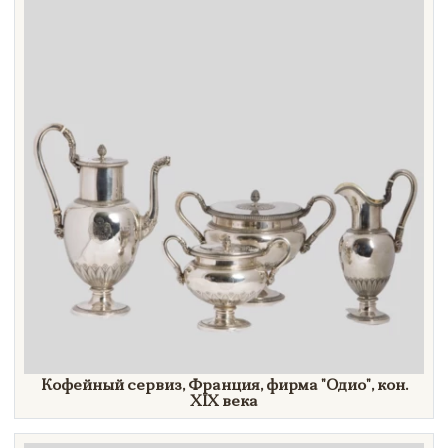
Кофейный сервиз, Франция, фирма
"Одио",
кон.
XIX век
а