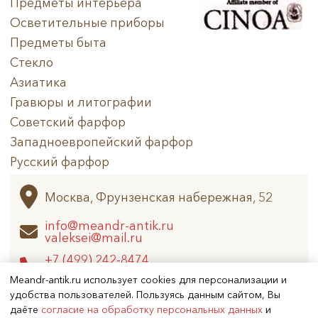
Предметы интерьера
Осветительные приборы
Техника
Предметы быта
Стекло
Материал
Азиатика
Нет в наличии
Гравюры и литографии
Советский фарфор
Западноевропейский фарфор
Русский фарфор
Архив
Москва, Фрунзенская набережная, 52
info@meandr-antik.ru
valeksei@mail.ru
+7 (499) 242-8474
+7 (925) 506-6926
Meandr-antik.ru использует cookies для персонализации и
удобства пользователей. Пользуясь данным сайтом, Вы
даёте
согласие на обработку персональных данных
и
Не является публичной офертой