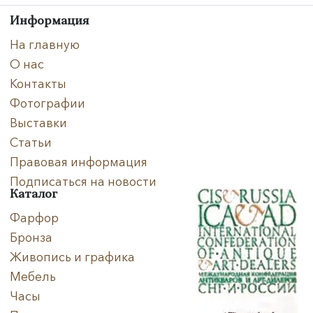
Направление
Информация
Век
На главную
О нас
Страна
Контакты
Фотографии
Цена
Выставки
Тип
Статьи
Правовая информация
Автор
Подписаться на новости
Каталог
Производитель
Фарфор
Бронза
Стиль
Живопись и графика
Формат
Мебель
Часы
Размеры