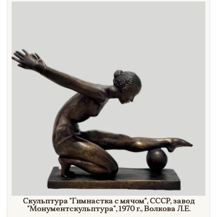
Направление
Век
Страна
Цена
Тип
Автор
Производитель
Стиль
Формат
Скульптура
"Гимнастка
с
мячом"
, СССР, завод
"Монументскульптура",
1970 г.,
Волкова Л.Е.
Размеры