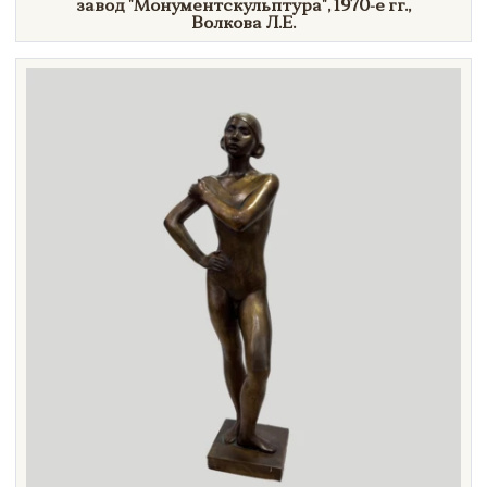
завод
"Монументскульптура",
1970-е гг.,
Волкова Л.Е.