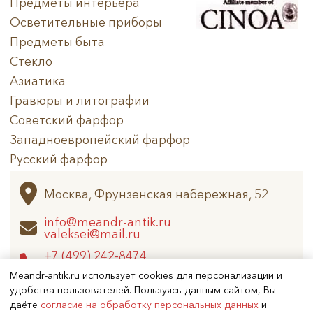
Предметы интерьера
Осветительные приборы
Техника
Предметы быта
Стекло
Материал
Азиатика
Нет в наличии
Гравюры и литографии
Советский фарфор
Западноевропейский фарфор
Русский фарфор
Архив
Москва, Фрунзенская набережная, 52
info@meandr-antik.ru
valeksei@mail.ru
+7 (499) 242-8474
+7 (925) 506-6926
Meandr-antik.ru использует cookies для персонализации и
удобства пользователей. Пользуясь данным сайтом, Вы
даёте
согласие на обработку персональных данных
и
Не является публичной офертой