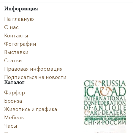
Направление
Информация
Век
На главную
О нас
Страна
Контакты
Фотографии
Цена
Выставки
Тип
Статьи
Правовая информация
Автор
Подписаться на новости
Каталог
Производитель
Фарфор
Бронза
Стиль
Живопись и графика
Формат
Мебель
Часы
Размеры