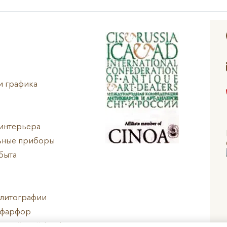
и графика
интерьера
ьные приборы
быта
 литографии
 фарфор
ропейский фарфор