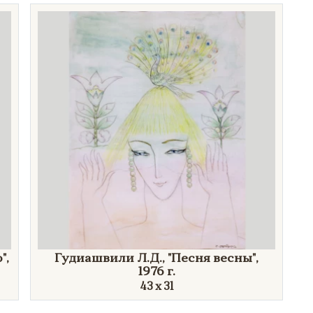
"
,
Гудиашвили Л.Д.,
"Песня
весны"
,
1976 г.
43 х 31