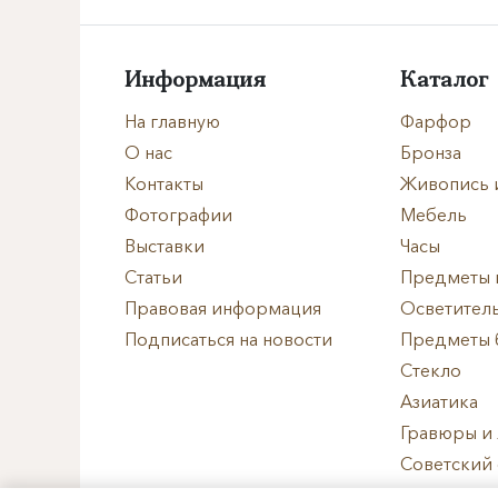
Формат
Размеры
Информация
Каталог
На главную
Фарфор
Техника
О нас
Бронза
Контакты
Материал
Живопись 
Фотографии
Мебель
Нет в наличии
Выставки
Часы
Статьи
Предметы 
Правовая информация
Осветител
Подписаться на новости
Предметы 
Стекло
Азиатика
Гравюры и
Советский
Западноев