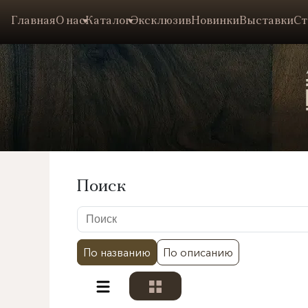
Главная
О нас
Каталог
Эксклюзив
Новинки
Выставки
Ст
Поиск
По названию
По описанию
Разделы