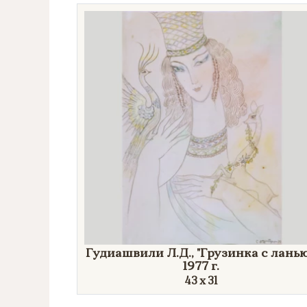
Направление
Век
Страна
Цена
Тип
Автор
Производитель
Гудиашвили Л.Д.,
"Грузинка
с
ланью
1977 г.
Стиль
43 х 31