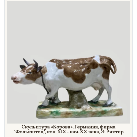
Направление
Век
Страна
Цена
Тип
Автор
Производитель
Стиль
Формат
Скульптура
«Корова»,
Германия, фирма
"Фолькштед",
кон. XIX - нач.
XX век
а,
Э. Рихтер
Размеры