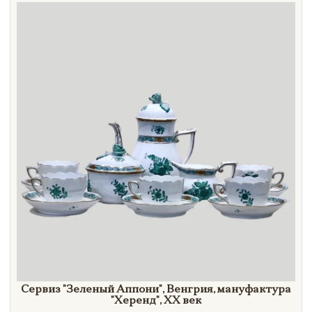
Направление
Век
Страна
Цена
Тип
Автор
Производитель
Стиль
Формат
Сервиз
"Зеленый
Аппони"
, Венгрия, мануфактура
"Херенд",
XX век
Размеры