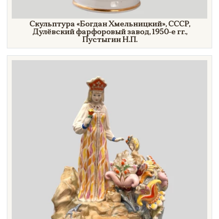
Скульптура
«Богдан
Хмельницкий»
, СССР,
Дулёвский фарфоровый завод,
1950-е гг.,
Пустыгин Н.П.