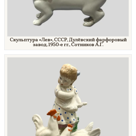
Скульптура
«Лев»,
СССР, Дулёвский фарфоровый
завод,
1950-е гг.,
Сотников А.Г.