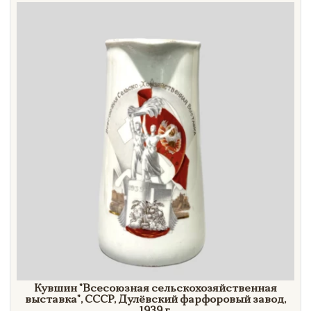
Направление
Век
Страна
Цена
Тип
Автор
Производитель
Стиль
Формат
Кувшин
"Всесоюзная
сельскохозяйственная
выставка"
, СССР, Дулёвский фарфоровый завод,
Размеры
1939 г.