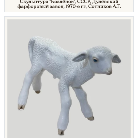
Скульптура
"Козлёнок",
СССР, Дулёвский
фарфоровый завод,
1970-е гг.,
Сотников А.Г.