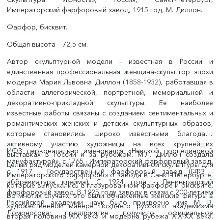
Императорский фарфоровый завод, 1915 год, М. Диллон.
Фарфор, бисквит.
Общая высота – 72,5 см.
Автор скульптурной модели – известная в России и
единственная профессиональная женщина-скульптор эпохи
модерна Мария Львовна Диллон (1858-1932), работавшая в
области аллегорической, портретной, мемориальной и
декоративно-прикладной скульптуры. Ее наиболее
известные работы связаны с созданием сентиментальных и
романтических женских и детских скульптурных образов,
которые становились широко известными благодаря
активному участию художницы на всех крупнейших
ИФЗ первоначально именовался «Невской порцелиновой
выставках в России и за рубежом. М.Л. Диллон создала
мануфактурой», с 1765 - Императорский фарфоровый завод,
целый ряд моделей камерной декоративной скульптуры для
с 1917 - Государственный фарфоровый завод (ГФЗ -
Императорского фарфорового завода в Санкт-Петербурге,
аббревиатура клейма). С 1924 года - Ленинградский
которые выпускались в глазурованном фарфоре и бисквите.
фарфоровый завод. В 1925 году заводу в связи с 200-летием
Во многих случаях, это были обнаженные женские фигуры в
Российской академии наук было присвоено имя М. В.
художественной манере позднего русского академизма
Ломоносова; предприятие получило официальное
вторая половина XIX века и модерна рубежа XIX-XX века.